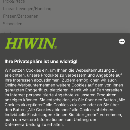
Pick&Place
Linear bewegen/Handling
Fräsen/Zerspanen
Schneiden
Auslegungstools
CAD-Konfigurator und -Modelle
Downloads
Education
FAQ
Support
Qualität
Videos
Karriere
Messen
News
Das sind wir