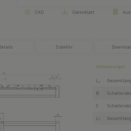
CAD
Datenblatt
Aus
Details
Zubehör
Downloa
Abmessungen
L
Gesamtläng
c
B
Schalterab
C
Schalterab
L
Gesamtlän
T