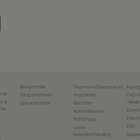
Wellgetriebe
Dispensen/Dispensieren
Ausle
eme
Torquemotoren
Inspizieren
CAD-K
en &
-Mode
Linearmotoren
Belichten
eme
Downl
Automatisieren
Educat
Pick&Place
FAQ
Linear
bewegen/Handling
Suppo