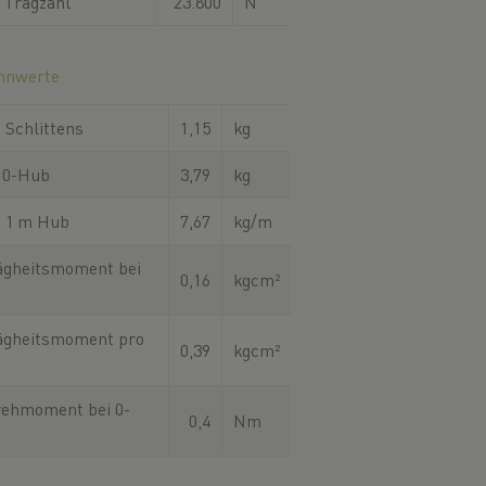
 Tragzahl
23.800
N
nnwerte
 Schlittens
1,15
kg
 0-Hub
3,79
kg
 1 m Hub
7,67
kg/m
gheitsmoment bei
0,16
kgcm²
ägheitsmoment pro
0,39
kgcm²
rehmoment bei 0-
0,4
Nm