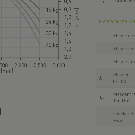
C
Statische
0
Mechanische Ke
Masse des
Masse bei
Masse pro
Massenträ
J
rot.
0-Hub
Massentr
J
rot.
1 m Hub
Leerlaufd
Hub