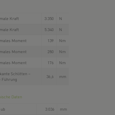
male Kraft
3.350
N
male Kraft
5.340
N
males Moment
139
Nm
males Moment
280
Nm
males Moment
176
Nm
kante Schlitten –
36,6
mm
e Führung
nische Daten
Hub
3.036
mm