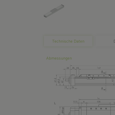
current
Technische Daten
tab:
Abmessungen