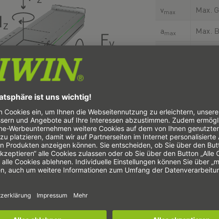
v
Max. G
max
a
Max. B
max
F
Max. V
x_max
M
Max. 
a_max
Typisc
Maxim
Wieder
Fläch
I
x
Profil
Achse LST
Fläch
I
y
Profil