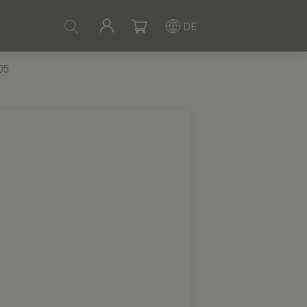
DE
05