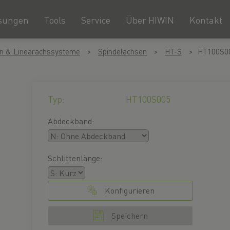
sungen
Tools
Service
Über HIWIN
Kontakt
n & Linearachssysteme
Spindelachsen
HT-S
HT100S0
Typ:
HT100S005
Abdeckband:
Schlittenlänge:
Konfigurieren
Speichern