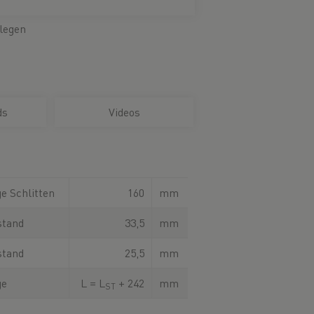
legen
ds
Videos
e Schlitten
160
mm
stand
33,5
mm
stand
25,5
mm
ge
L = L
+ 242
mm
ST