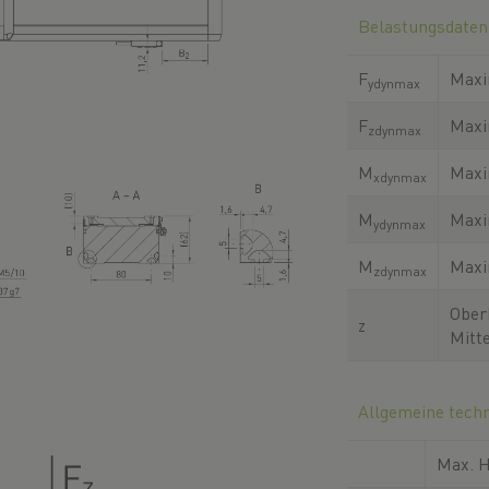
Belastungsdaten
F
Maxi
ydynmax
F
Maxi
zdynmax
M
Maxi
xdynmax
M
Maxi
ydynmax
M
Maxi
zdynmax
Ober
z
Mitt
Allgemeine tech
Max. 