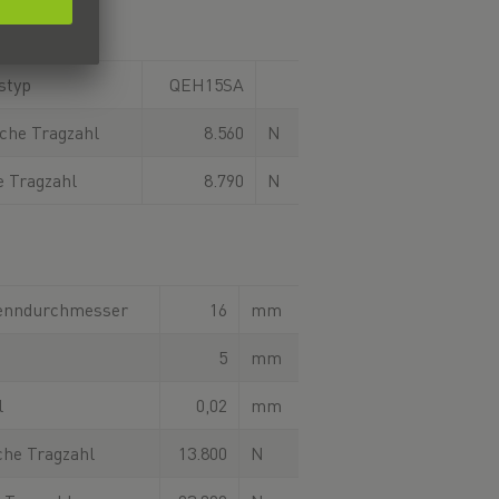
styp
QEH15SA
che Tragzahl
8.560
N
e Tragzahl
8.790
N
enndurchmesser
16
mm
5
mm
l
0,02
mm
he Tragzahl
13.800
N