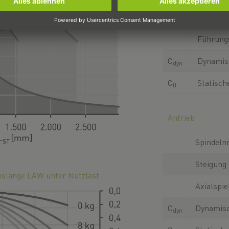
Führung
Führung
C
Dynamis
dyn
C
Statisch
0
Antrieb
Spindeln
Steigung
hslänge LAW unter Nutzlast
Axialspie
C
Dynamisc
dyn