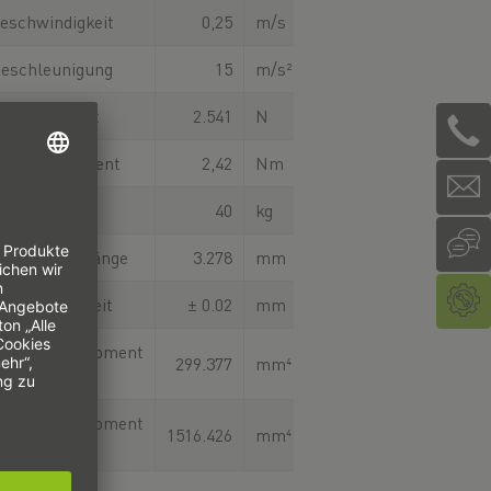
eschwindigkeit
0,25
m/s
eschleunigung
15
m/s²
orschubkraft
2.541
N
Antriebsmoment
2,42
Nm
he Nutzlast
40
kg
ale Gesamtlänge
3.278
mm
holgenauigkeit
± 0.02
mm
enträgheitsmoment
299.377
mm⁴
querschnitt
enträgheitsmoment
1516.426
mm⁴
querschnitt