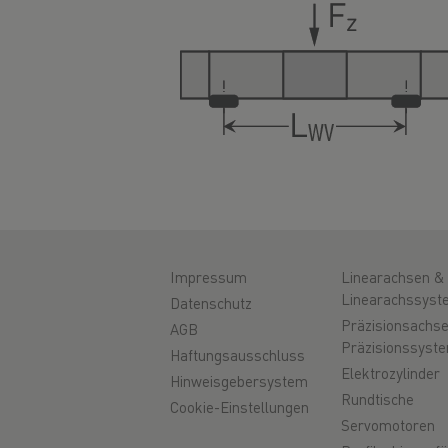
Impressum
Linearachsen &
Linearachssyst
Datenschutz
Präzisionsachs
AGB
Präzisionssyst
Haftungsausschluss
Elektrozylinder
Hinweisgebersystem
Rundtische
Cookie-Einstellungen
Servomotoren