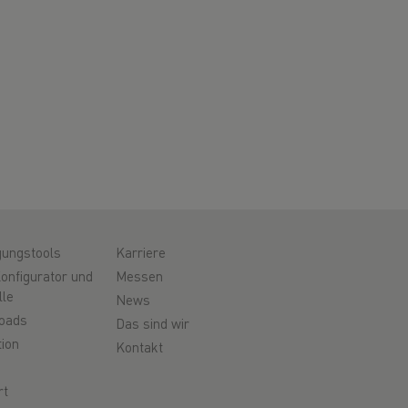
gungstools
Karriere
onfigurator und
Messen
lle
News
oads
Das sind wir
ion
Kontakt
rt