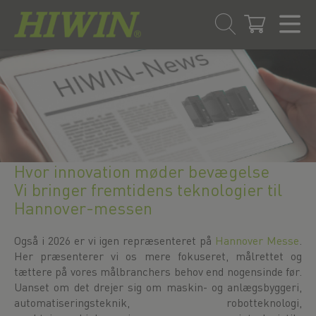
Gå
Spring
til
til
indhold
navigationsmenuen
Hvor innovation møder bevægelse
Vi bringer fremtidens teknologier til
Hannover-messen
Også i 2026 er vi igen repræsenteret på
Hannover Messe
.
Her præsenterer vi os mere fokuseret, målrettet og
tættere på vores målbranchers behov end nogensinde før.
Uanset om det drejer sig om maskin- og anlægsbyggeri,
automatiseringsteknik, robotteknologi,