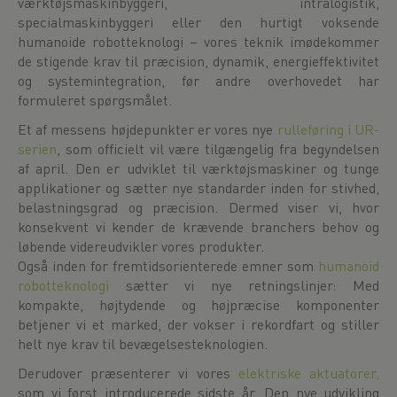
værktøjsmaskinbyggeri, intralogistik,
specialmaskinbyggeri eller den hurtigt voksende
humanoide robotteknologi – vores teknik imødekommer
de stigende krav til præcision, dynamik, energieffektivitet
og systemintegration, før andre overhovedet har
formuleret spørgsmålet.
Et af messens højdepunkter er vores nye
rulleføring i UR-
serien
, som officielt vil være tilgængelig fra begyndelsen
af april. Den er udviklet til værktøjsmaskiner og tunge
applikationer og sætter nye standarder inden for stivhed,
belastningsgrad og præcision. Dermed viser vi, hvor
konsekvent vi kender de krævende branchers behov og
løbende videreudvikler vores produkter.
Også inden for fremtidsorienterede emner som
humanoid
robotteknologi
sætter vi nye retningslinjer: Med
kompakte, højtydende og højpræcise komponenter
betjener vi et marked, der vokser i rekordfart og stiller
helt nye krav til bevægelsesteknologien.
Derudover præsenterer vi vores
elektriske aktuatorer,
som vi først introducerede sidste år. Den nye udvikling