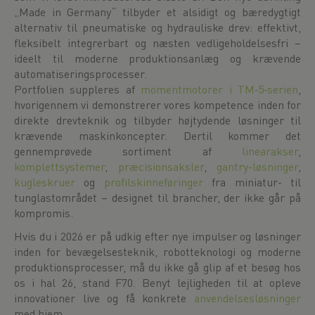
„Made in Germany“ tilbyder et alsidigt og bæredygtigt
alternativ til pneumatiske og hydrauliske drev: effektivt,
fleksibelt integrerbart og næsten vedligeholdelsesfri –
ideelt til moderne produktionsanlæg og krævende
automatiseringsprocesser.
Portfolien suppleres af
momentmotorer i TM‑5‑serien
,
hvorigennem vi demonstrerer vores kompetence inden for
direkte drevteknik og tilbyder højtydende løsninger til
krævende maskinkoncepter. Dertil kommer det
gennemprøvede sortiment af
linearakser
,
komplettsystemer
,
præcisionsaksler
,
gantry-løsninger
,
kugleskruer
og
profilskinneføringer
fra miniatur- til
tunglastområdet – designet til brancher, der ikke går på
kompromis.
Hvis du i 2026 er på udkig efter nye impulser og løsninger
inden for bevægelsesteknik, robotteknologi og moderne
produktionsprocesser, må du ikke gå glip af et besøg hos
os i hal 26, stand F70. Benyt lejligheden til at opleve
innovationer live og få konkrete
anvendelsesløsninger
med hjem.