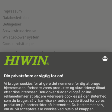
Impressum
Databeskyttelse
Betingelser
Ansvarsfraskrivelse
Whistleblower system
Cookie Indstillinger
Lineærakser og lineæraksesystemer
Præcisionsakser og præcisionssystemer
Elektriske aktuatorer
Rundborde
Servomotorer
Profilføringer
Kugleskruer
Servodrev
Reduktionsgear