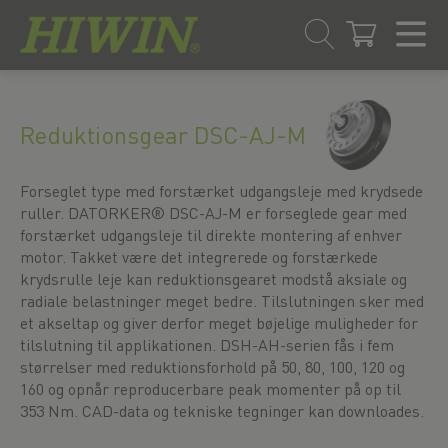
Gå
Spring
til
til
indhold
navigationsmenuen
Reduktionsgear DSC-AJ-M
Forseglet type med forstærket udgangsleje med krydsede
ruller. DATORKER® DSC-AJ-M er forseglede gear med
forstærket udgangsleje til direkte montering af enhver
motor. Takket være det integrerede og forstærkede
krydsrulle leje kan reduktionsgearet modstå aksiale og
radiale belastninger meget bedre. Tilslutningen sker med
et akseltap og giver derfor meget bøjelige muligheder for
tilslutning til applikationen. DSH-AH-serien fås i fem
størrelser med reduktionsforhold på 50, 80, 100, 120 og
160 og opnår reproducerbare peak momenter på op til
353 Nm. CAD-data og tekniske tegninger kan downloades.