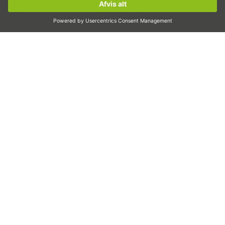
Linearmotorer
Tilmeld dig nu!
Dosering
Inspektion
Eksponering
Automatiser
Pick&Place
Lineær bevægelse/håndtering
Fræsning/spåntagende bearbejdning
Skæring
Kalkullationsværktøj
CAD-konfigurator og CAD-modeller
Downloads
Uddannelse
FAQ
Støtte
Kvalitet