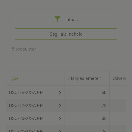
Tilpas
Søg i alt indhold
5 produkter
Type
Flangediameter
Udvendig
DSC-14-XX-AJ-M
60
DSC-17-XX-AJ-M
72
DSC-20-XX-AJ-M
82
DSC-25-XX-AJ-M
96