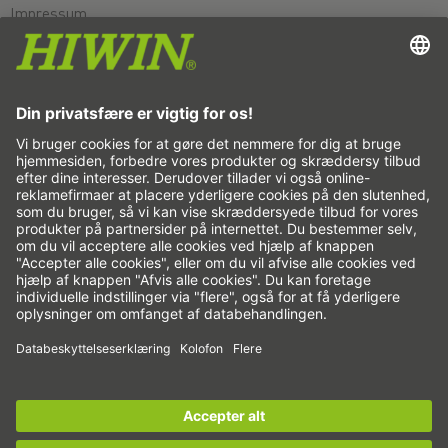
Impressum
Databeskyttelse
Betingelser
Ansvarsfraskrivelse
Whistleblower system
Cookie Indstillinger
Lineærakser og lineæraksesystemer
Præcisionsakser og præcisionssystemer
Elektriske aktuatorer
Rundborde
Servomotorer
Profilføringer
Kugleskruer
Servodrev
Tilmeld dig til
HIWIN-nyhedsbrevet
nu, og hold dig
Reduktionsgear
opdateret!
Torque motorer