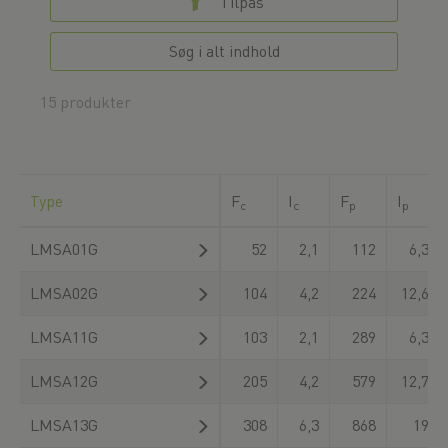
Tilpas
Søg i alt indhold
15 produkter
Type
F
I
F
I
c
c
p
p
LMSA01G
52
2,1
112
6,3
LMSA02G
104
4,2
224
12,6
LMSA11G
103
2,1
289
6,3
LMSA12G
205
4,2
579
12,7
LMSA13G
308
6,3
868
19