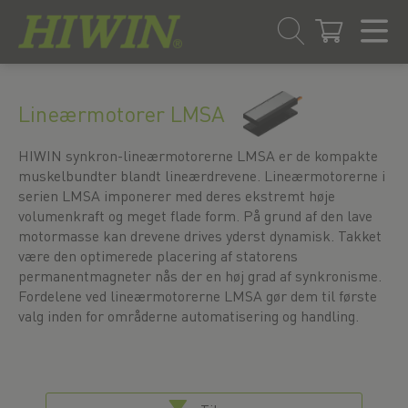
Gå
Spring
til
til
Lineærmotorer LMSA
indhold
navigationsmenuen
HIWIN synkron-lineærmotorerne LMSA er de kompakte
muskelbundter blandt lineærdrevene. Lineærmotorerne i
serien LMSA imponerer med deres ekstremt høje
volumenkraft og meget flade form. På grund af den lave
motormasse kan drevene drives yderst dynamisk. Takket
være den optimerede placering af statorens
permanentmagneter nås der en høj grad af synkronisme.
Fordelene ved lineærmotorerne LMSA gør dem til første
valg inden for områderne automatisering og handling.