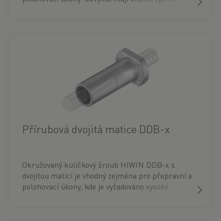
vedení jednotlivých kusů a jsou standardně
konstruovány s axiální vůlí. V případě potřeby
mohou být jednoduché matice předepnuty až do 5
% dynamické únosnosti.
Přírubová dvojitá matice DDB-x
Okružovaný kuličkový šroub HIWIN DDB-x s
dvojitou maticí je vhodný zejména pro přepravní a
polohovací úkony, kde je vyžadováno vysoké
předepnutí pro odstranění axiální vůle. Díky
koncepci variabilních stěračů si můžete pro
matici DDB-x vybrat z různých stěračů v