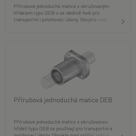
Přírubová jednoduchá matice s okružovaným
hřídelem typu DEB-x se ideálně hodí pro
transportní i polohovací úkony. Obvykle mají
zpětné vedení a jsou standardně konstruovány s
axiální vůlí, ale v případě potřeby mohou být
předepnuty až do 5 % dynamické únosnosti. Díky
variabilní koncepci stěračů matic DEB-x je výběr
různých stěračů v závislosti na velikosti.
Přírubová jednoduchá matice DEB
Přírubová jednoduchá matice s okružovanou
hřídelí typu DEB se používají pro transportní a
polohovací úkony. Obvykle mají vnitřní zpětné