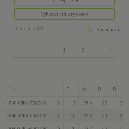
Vyhledat veškerý obsah
110 produkty(ů)
Konfigurátor
(current)
1
2
3
Typ
P
ds
D
D1
R40-05K6-FSCDIN
5
39,4
63
93
R40-10K4-FSCDIN
10
37,8
63
93
R40-20K3-FSCDIN
20
37,9
63
93