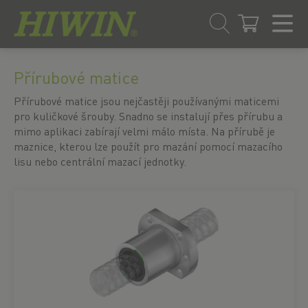
Přejít
Přejít
na
na
Přírubové matice
obsah
navigační
menu
Přírubové matice jsou nejčastěji používanými maticemi
pro kuličkové šrouby. Snadno se instalují přes přírubu a
mimo aplikaci zabírají velmi málo místa. Na přírubě je
maznice, kterou lze použít pro mazání pomocí mazacího
lisu nebo centrální mazací jednotky.