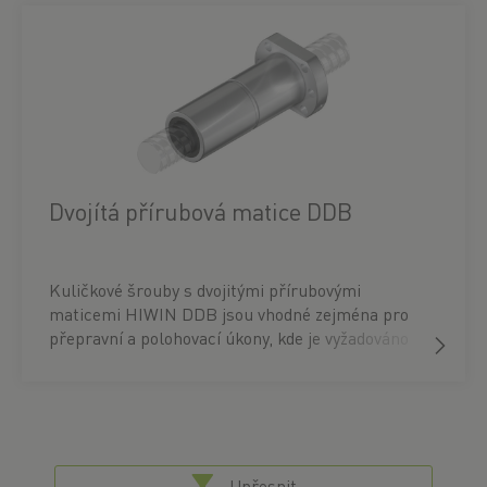
závislosti na velikosti. Kuličkové zpětné vedení
matic DDB-x je typicky kazetové zpětné vedení.
Dvojítá přírubová matice DDB
Kuličkové šrouby s dvojitými přírubovými
maticemi HIWIN DDB jsou vhodné zejména pro
přepravní a polohovací úkony, kde je vyžadováno
vysoké předepnutí pro odstranění axiální vůle. U
matic DDB se kuličky obvykle vracejí
prostřednictvím vnitřního jednoduchého zpětného
vedení jednotlivých kusů.
Upřesnit