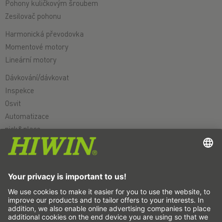
Pohony kuličkovým šroubem
Zesilovač pohonu
Harmonická převodovka
Momentové motory
Lineární motory
Dávkování/dávkovat
Inspekce
Osvit
Automatizace
pick&place
Lineární pohyb/manipulace
Frézování/třískové obrábění
Řezání
Nástroj k volbě dimenzování
Konfigurátor CAD a modely CAD
Ke stažení