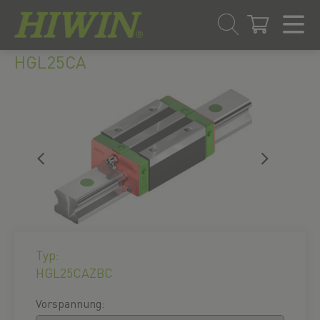
Zum
Zum
HGL25CA
Inhalt
Navigationsmenü
springen
springen
Typ:
HGL25CAZBC
Vorspannung: