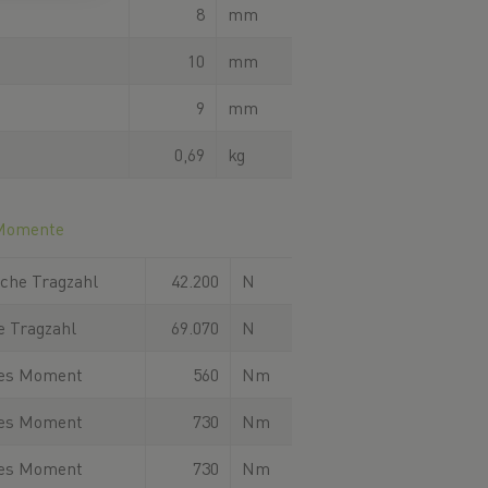
8
mm
10
mm
9
mm
0,69
kg
 Momente
che Tragzahl
42.200
N
e Tragzahl
69.070
N
hes Moment
560
Nm
hes Moment
730
Nm
hes Moment
730
Nm