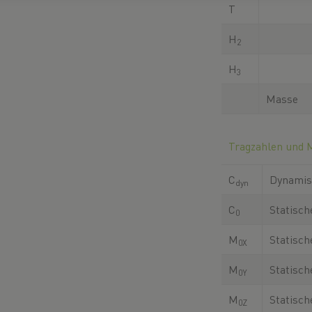
T
H
2
H
3
Masse
Tragzahlen und
C
Dynamis
dyn
C
Statisch
0
M
Statisc
0X
M
Statisc
0Y
M
Statisc
0Z