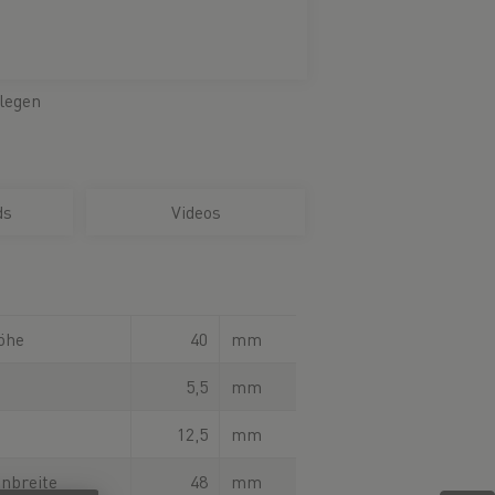
legen
ds
Videos
öhe
40
mm
5,5
mm
12,5
mm
nbreite
48
mm