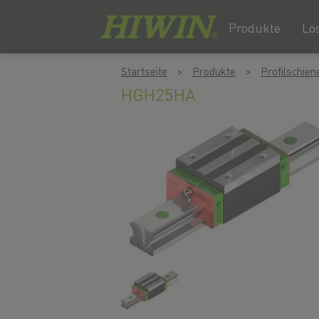
Produkte
Lö
Zum
Zum
Startseite
Produkte
Profilschie
Inhalt
Navigationsmenü
HGH25HA
springen
springen