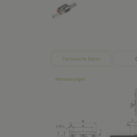
current
Technische Daten
tab:
Abmessungen