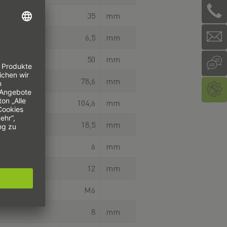
35
mm
6,5
mm
50
mm
78,6
mm
nlänge
104,6
mm
18,5
mm
6
mm
12
mm
M6
8
mm