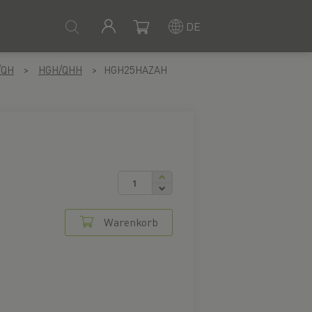
DE
/QH
HGH/QHH
HGH25HAZAH
Warenkorb