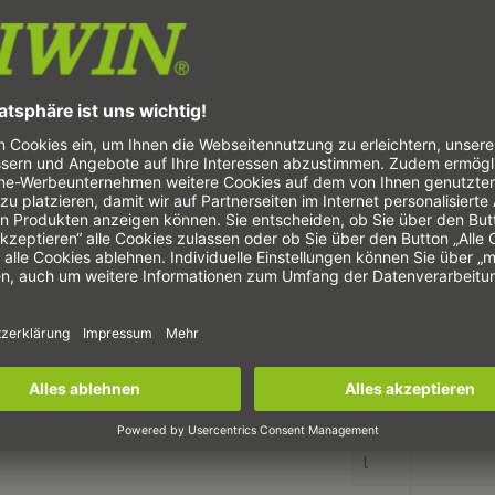
B
B
1
C
L
1
L
Laufwage
K
1
K
2
G
M
l