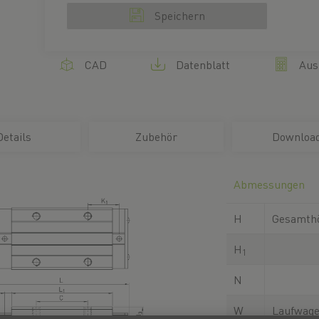
Speichern
CAD
Datenblatt
Aus
Details
Zubehör
Downloa
Abmessungen
H
Gesamth
H
1
N
W
Laufwage